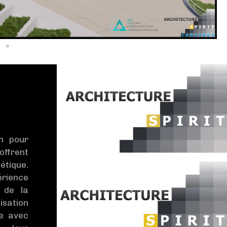
on pour
ffrent
étique.
rience
 de la
isation
te avec