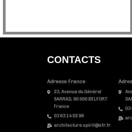
CONTACTS
Adresse France
Adres
23, Avenue du Général
An
SARRAIL 90 000 BELFORT
SA
France
03 
03 63 14 02 96
arc
architecture.spirit@sfr.fr